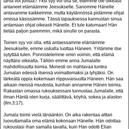
tämä voi johtua? Yksi syy voi olla se, ettemme ole oikeasti
antaneet elämäämme Jeesukselle. Sanomme Hänelle
antavamme kaikkemme, mutta käytännössä pidämme ohjat
omissa käsissämme. Tässä tapauksessa kannustan sinua
antamaan ohjat oikeasti Hänelle. Et tule katumaan! Hän
tietää paljon paremmin, mikä sinulle on parasta.
Toinen syy voi olla, että antaessamme elämämme
Jeesukselle, emme uskalla luottaa Häneen. Yritämme itse
sytyttää tulen. Ponnistelemme omin voimin, että elämä
näyttäisi oikealta. Tällöin emme anna Jumalalle
mahdollisuutta toimia. Monesti on mahtavaa tuntea
Jumalan edessä itsensä voimattomaksi ja tyhjäksi. On
tärkeätä oppia kokemaan riippuvaisuutta Häneen. Hän saa
aikaan meissä muutosta, kunhan annamme Hänen toimia.
Rakastan omassa rukouksessani tunnustaa Jumalalle, että
ilman Häntä olen kurja, säälittävä, köyhä, sokea ja alaston
(Ilm.3:17).
Jumala toimii vielä tänäänkin. On aika rakentaa alttari
luovuttamalla oma elämä kokonaan Hänelle. Hän odottaa
rukoustasi ihan samalla tavalla, kuin Hän odotti Elian