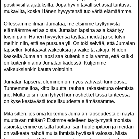
positiivisilla ajatuksilla. Jopa hyvin tavalliset asiat tuntuvat
mukavilta, koska Hänen hyvyytensä tuo väriä elämäämme.
Ollessamme ilman Jumalaa, me etsimme täyttymystä
elämäämme eri asioista. Jumalan lapsina asia kääntyy
toisin päin. Hänen hyvyytensä täyttää meidät ja se tulvii
meihin niin, että se pursuaa yli. On toki selvää, että Jumalan
lapsetkin kohtaavat vaikeuksia ja vaikeita aikoja. Niiden
keskellä Jumalan lapsi saa kuitenkin olla varma, että kaikki
on kuitenkin aina Jumalan kädessä. Kuljemme
vaikeuksienkin kautta voittoihin.
Jumalan lapsena oleminen on myös vahvasti tunneasia.
Tunnemme iloa, kiitollisuutta, rauhaa, rakastettuna olemista
jne. Mutta toisin kuin lyhyet hurmoshetket tässä tunteessa
on kyse kestävästä todellisuudesta elämässämme.
Mitä sitten, jos oma kokemus Jumalan lapseudesta ei näytä
muuttavan mitään? Etsimme edelleen täyttymystä monista
asioista, emme uskalla luottaa Isän huolenpitoon ja meidän
on vaikeata nähdä muita ihmisiä hyvässä valossa. Mistä