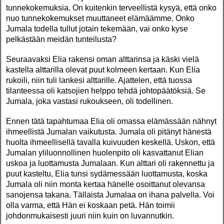
tunnekokemuksia. On kuitenkin terveellistä kysyä, että onko
nuo tunnekokemukset muuttaneet elämäämme. Onko
Jumala todella tullut jotain tekemään, vai onko kyse
pelkästään meidän tunteilusta?
Seuraavaksi Elia rakensi oman alttarinsa ja käski vielä
kastella alttarilla olevat puut kolmeen kertaan. Kun Elia
rukoili, niin tuli lankesi alttarille. Ajattelen, että tuossa
tilanteessa oli katsojien helppo tehdä johtopäätöksiä. Se
Jumala, joka vastasi rukoukseen, oli todellinen.
Ennen tätä tapahtumaa Elia oli omassa elämässään nähnyt
ihmeellistä Jumalan vaikutusta. Jumala oli pitänyt hänestä
huolta ihmeellisellä tavalla kuivuuden keskellä. Uskon, että
Jumalan yliluonnollinen huolenpito oli kasvattanut Elian
uskoa ja luottamusta Jumalaan. Kun alttari oli rakennettu ja
puut kasteltu, Elia tunsi sydämessään luottamusta, koska
Jumala oli niin monta kertaa hänelle osoittanut olevansa
sanojensa takana. Tällaista Jumalaa on ihana palvella. Voi
olla varma, että Hän ei koskaan petä. Hän toimii
johdonmukaisesti juuri niin kuin on luvannutkin.