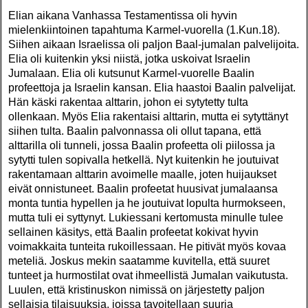
Elian aikana Vanhassa Testamentissa oli hyvin
mielenkiintoinen tapahtuma Karmel-vuorella (1.Kun.18).
Siihen aikaan Israelissa oli paljon Baal-jumalan palvelijoita.
Elia oli kuitenkin yksi niistä, jotka uskoivat Israelin
Jumalaan. Elia oli kutsunut Karmel-vuorelle Baalin
profeettoja ja Israelin kansan. Elia haastoi Baalin palvelijat.
Hän käski rakentaa alttarin, johon ei sytytetty tulta
ollenkaan. Myös Elia rakentaisi alttarin, mutta ei sytyttänyt
siihen tulta. Baalin palvonnassa oli ollut tapana, että
alttarilla oli tunneli, jossa Baalin profeetta oli piilossa ja
sytytti tulen sopivalla hetkellä. Nyt kuitenkin he joutuivat
rakentamaan alttarin avoimelle maalle, joten huijaukset
eivät onnistuneet. Baalin profeetat huusivat jumalaansa
monta tuntia hypellen ja he joutuivat lopulta hurmokseen,
mutta tuli ei syttynyt. Lukiessani kertomusta minulle tulee
sellainen käsitys, että Baalin profeetat kokivat hyvin
voimakkaita tunteita rukoillessaan. He pitivät myös kovaa
meteliä. Joskus mekin saatamme kuvitella, että suuret
tunteet ja hurmostilat ovat ihmeellistä Jumalan vaikutusta.
Luulen, että kristinuskon nimissä on järjestetty paljon
sellaisia tilaisuuksia, joissa tavoitellaan suuria