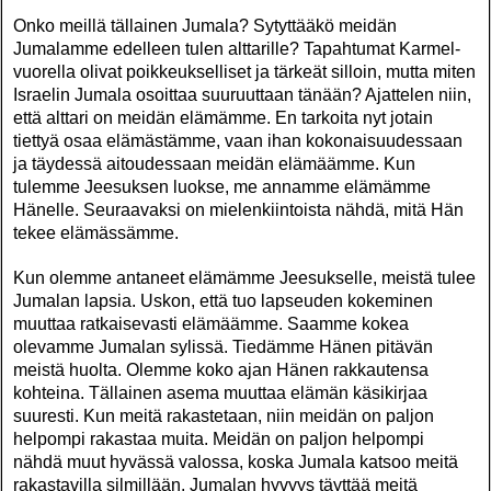
Onko meillä tällainen Jumala? Sytyttääkö meidän
Jumalamme edelleen tulen alttarille? Tapahtumat Karmel-
vuorella olivat poikkeukselliset ja tärkeät silloin, mutta miten
Israelin Jumala osoittaa suuruuttaan tänään? Ajattelen niin,
että alttari on meidän elämämme. En tarkoita nyt jotain
tiettyä osaa elämästämme, vaan ihan kokonaisuudessaan
ja täydessä aitoudessaan meidän elämäämme. Kun
tulemme Jeesuksen luokse, me annamme elämämme
Hänelle. Seuraavaksi on mielenkiintoista nähdä, mitä Hän
tekee elämässämme.
Kun olemme antaneet elämämme Jeesukselle, meistä tulee
Jumalan lapsia. Uskon, että tuo lapseuden kokeminen
muuttaa ratkaisevasti elämäämme. Saamme kokea
olevamme Jumalan sylissä. Tiedämme Hänen pitävän
meistä huolta. Olemme koko ajan Hänen rakkautensa
kohteina. Tällainen asema muuttaa elämän käsikirjaa
suuresti. Kun meitä rakastetaan, niin meidän on paljon
helpompi rakastaa muita. Meidän on paljon helpompi
nähdä muut hyvässä valossa, koska Jumala katsoo meitä
rakastavilla silmillään. Jumalan hyvyys täyttää meitä