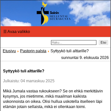
☰
Avaa valikko
Etsi
Etusivu
Pastorin palsta
Syttyykö tuli alttarille?
sunnuntai 9. elokuuta 2026
Syttyykö tuli alttarille?
Julkaistu: 04 marraskuu 2025
Mikä Jumala vastaa rukoukseen? Se on ehkä merkittävin
kysymys, jos mietimme, mikä maailman kaikista
uskonnoista on oikea. Olisi hullua uskotella itselleen läpi
elämän jotain sellaista, mikä ei ollenkaan toimi.