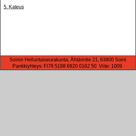
5. Kateus
Soinin Helluntaiseurakunta, Ähtärintie 21, 63800 Soini
Pankkiyhteys: FI79 5188 6920 0162 50 Viite: 1009