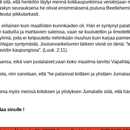
i sitä, että henkilön täytyi mennä kotikaupunkiinsa verokirjaan m
 käskyn seurauksena he olivat ensimmäisenä jouluna Beetlehemi
eutui pikkutarkasti.
erilainen kuin maallisten kuninkaiden oli. Hän ei syntynyt palat
kaduilla ja mahtavien saleissa, vaan se kuulutettiin ja ilmoitet
sryhmä, joita ei kelpuutettu mihinkään muuhun kuin karjaa paimen
ajan syntymästä. Jouluevankeliumin tärkein viesti on tämä: ”te
avidin kaupungissa”. (Luuk. 2:11).
aansa, eikä vain juutalaiset,vaan koko maailma tarvitsi Vapahtaja
, niin sanotaan, että ”he palasivat kiittäen ja ylistäen Jumalaa 
a myös meissä kiitoksen ja ylistyksen Jumalalle siitä, että hä
a sinulle !