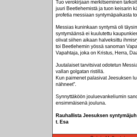
Tuo verokirjaan merkitseminen tarkoitt
juuri Beetlehemistä ja tuon keisarin
profetia messiaan syntymäpaikasta tot
Messias kuninkaan syntymä oli täysin 
syntymäänsä ei kuulutettu kaupunkien 
olivat siihen aikaan halveksittu ihmi
toi Beetlehemin yössä sanoman Vapaht
Vapahtaja, joka on Kristus, Herra, Da
Juutalaiset tarvitsivat odotetun Messi
vallan golgatan ristillä.
Kun paimenet palasivat Jeesuksen luota
nähneet”.
Synnyttäköön jouluevankeliumin sanom
ensimmäisenä jouluna.
Rauhallista Jeesuksen syntymäjuhla
t. Esa