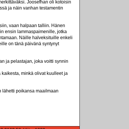
erkittäväksi. Joosefhan oli kotoisin
ssä ja näin vanhan testamentin
siin, vaan halpaan talliin. Hänen
tiin ensin lammaspaimenille, jotka
tamaan. Näille halveksituille enkeli
ille on tänä päivänä syntynyt
n ja pelastajan, joka voitti synnin
kaikesta, minkä olivat kuulleet ja
n lähetti poikansa maailmaan