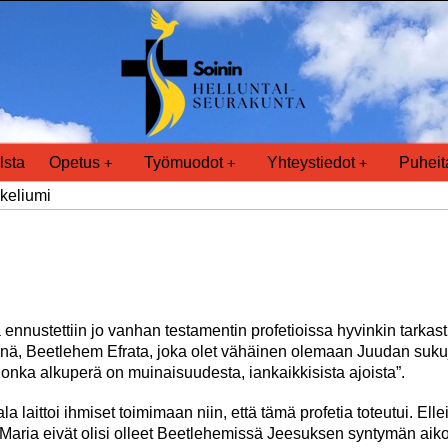
lsta
Opetus
Työmuodot
Yhteystiedot
Puheit
keliumi
nustettiin jo vanhan testamentin profetioissa hyvinkin tarkasti
sinä, Beetlehem Efrata, joka olet vähäinen olemaan Juudan sukuj
, jonka alkuperä on muinaisuudesta, iankaikkisista ajoista”.
laittoi ihmiset toimimaan niin, että tämä profetia toteutui. Elle
 Maria eivät olisi olleet Beetlehemissä Jeesuksen syntymän aiko