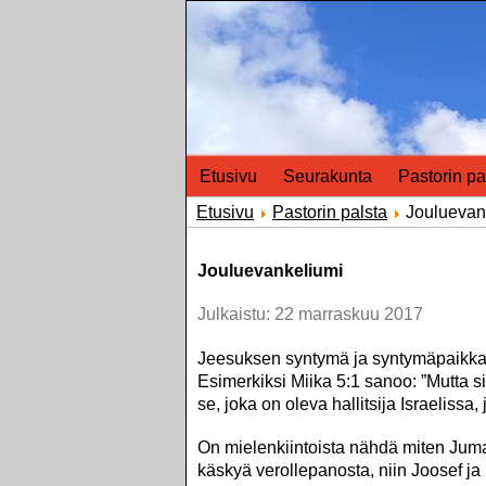
Etusivu
Seurakunta
Pastorin pa
Etusivu
Pastorin palsta
Jouluevan
Jouluevankeliumi
Julkaistu: 22 marraskuu 2017
Jeesuksen syntymä ja syntymäpaikka en
Esimerkiksi Miika 5:1 sanoo: ”Mutta 
se, joka on oleva hallitsija Israelissa
On mielenkiintoista nähdä miten Jumala 
käskyä verollepanosta, niin Joosef ja